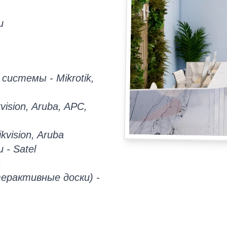
и
истемы - Mikrotik,
ision, Aruba, APC,
vision, Aruba
- Satel
n
рактивные доски) -