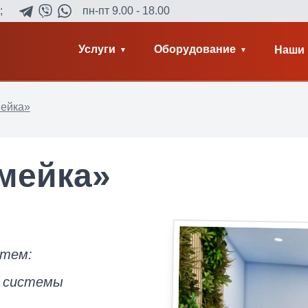
;
пн-пт 9.00 - 18.00
Услуги
Оборудование
Наши 
мейка»
Змейка»
стем:
е системы