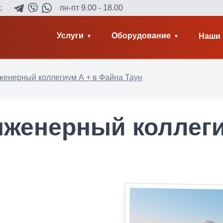
;
пн-пт 9.00 - 18.00
Услуги
Оборудование
Наши 
женерный коллегиум А + в Файна Таун
нженерный коллеги