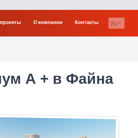
проекты
О компании
Контакты
RU
ум А + в Файна