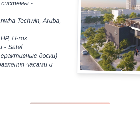
 системы -
wha Techwin, Aruba,
HP, U-rox
- Satel
ерактивные доски)
авления часами и